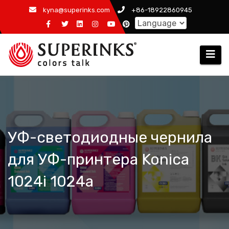
Skip
kyna@superinks.com
+86-18922860945
to
content
УФ-светодиодные чернила
для УФ-принтера Konica
1024i 1024a