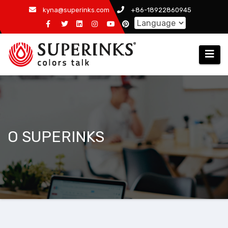
Skip
kyna@superinks.com
+86-18922860945
to
content
O SUPERINKS