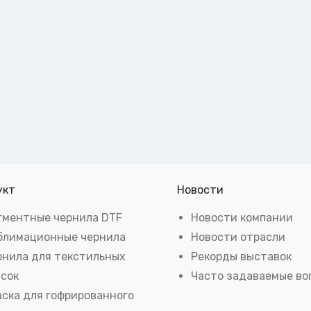
укт
Новости
гментные чернила DTF
Новости компании
блимационные чернила
Новости отрасли
рнила для текстильных
Рекорды выставок
асок
Часто задаваемые во
аска для гофрированного