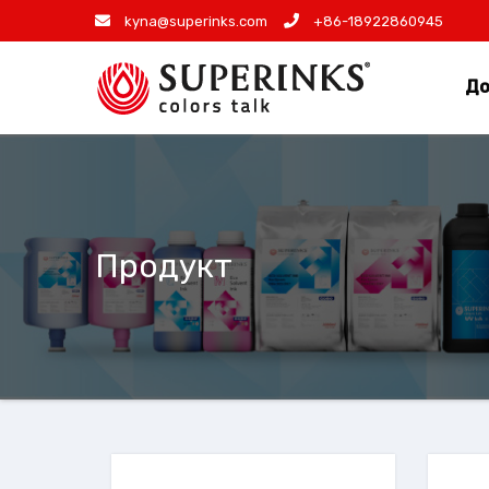
Skip
kyna@superinks.com
+86-18922860945
to
content
До
Продукт