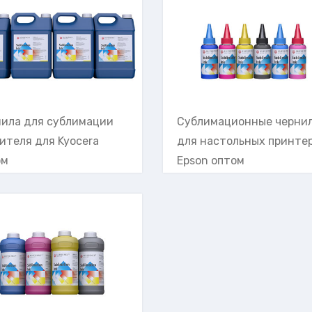
нила для сублимации
Сублимационные черни
ителя для Kyocera
для настольных принте
ом
Epson оптом