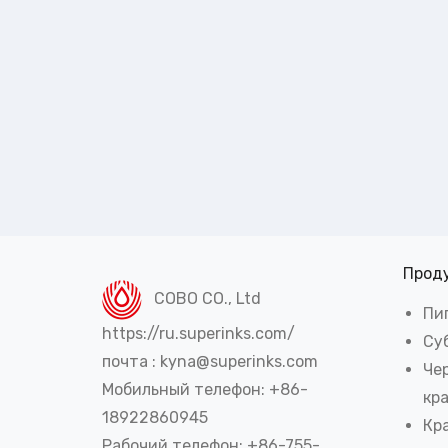
Прод
COBO CO., Ltd
Пи
https://ru.superinks.com/
Су
почта : kyna@superinks.com
Че
Мобильный телефон: +86-
кр
18922860945
Кр
Рабочий телефон: +86-755-