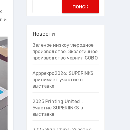
Search
поиск
х
в и
Новости
Зеленое низкоуглеродное
производство: Экологичное
производство чернил COBO
Apppexpo2026: SUPERINKS
принимает участие в
выставке
2025 Printing United：
Участие SUPERIINKS в
выставке
2025 Sign China: Участие