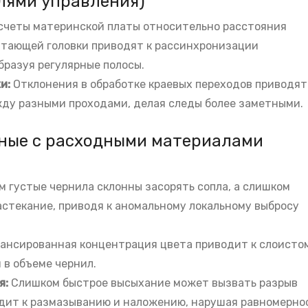
лями управления)
счеты материнской платы относительно расстояния
атающей головки приводят к рассинхронизации
бразуя регулярные полосы.
и:
Отклонения в обработке краевых переходов приводят
жду разными проходами, делая следы более заметными.
нные с расходными материалами
 густые чернила склонны засорять сопла, а слишком
стекание, приводя к аномальному локальному выбросу
ансированная концентрация цвета приводит к слоисто
 в объеме чернил.
я:
Слишком быстрое высыхание может вызвать разрыв
одит к размазыванию и наложению, нарушая равномерно