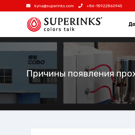
Skip
kyna@superinks.com
+86-18922860945
to
content
До
Причины появления прох