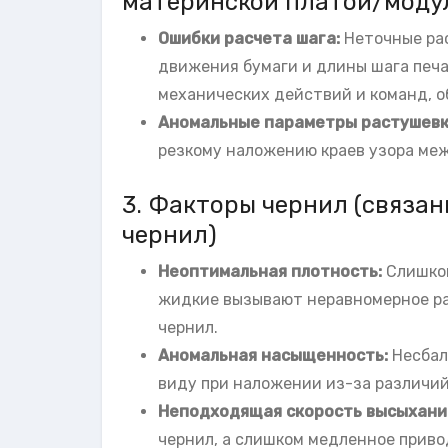
материнской платой/моду
Ошибки расчета шага:
Неточные ра
движения бумаги и длины шага печ
механических действий и команд, о
Аномальные параметры растушевк
резкому наложению краев узора ме
3. Факторы чернил (связа
чернил)
Неоптимальная плотность:
Слишком
жидкие вызывают неравномерное ра
чернил.
Аномальная насыщенность:
Несбал
виду при наложении из-за различий
Неподходящая скорость высыхани
чернил, а слишком медленное прив