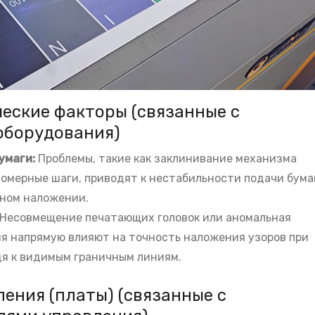
ческие факторы (связанные с
оборудования)
умаги:
Проблемы, такие как заклинивание механизма
омерные шаги, приводят к нестабильности подачи бума
ном наложении.
Несовмещение печатающих головок или аномальная
я напрямую влияют на точность наложения узоров при
дя к видимым граничным линиям.
ения (платы) (связанные с