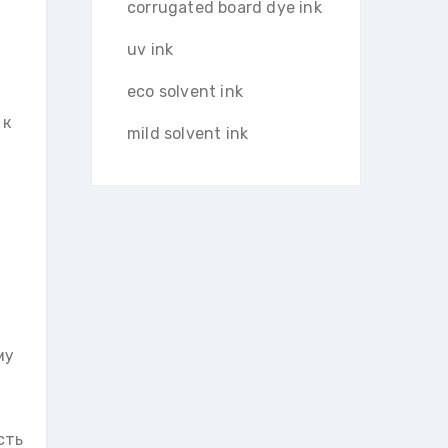
corrugated board dye ink
uv ink
eco solvent ink
 к
mild solvent ink
му
сть