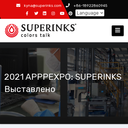
Skip
kyna@superinks.com
+86-18922860945
to
content
2021 APPPEXPO: SUPERINKS
Выставлено